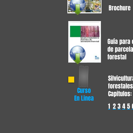
Brochure
Guía para 
de parcela
forestal
Silvicultu
forestales
Curso
Capitulos:
En Linea
1
2
3
4
5