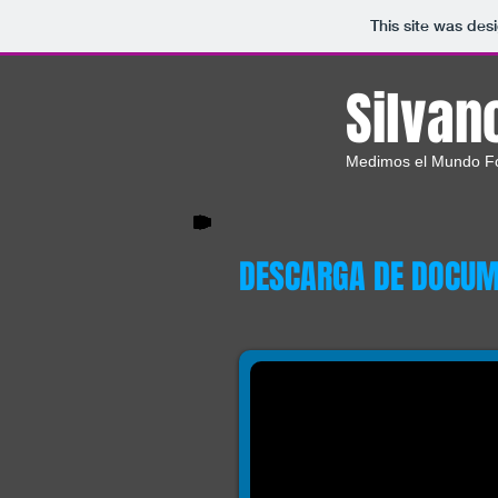
This site was des
S
ilvan
Medimos el Mundo Fo
DESCARGA DE DOCUME