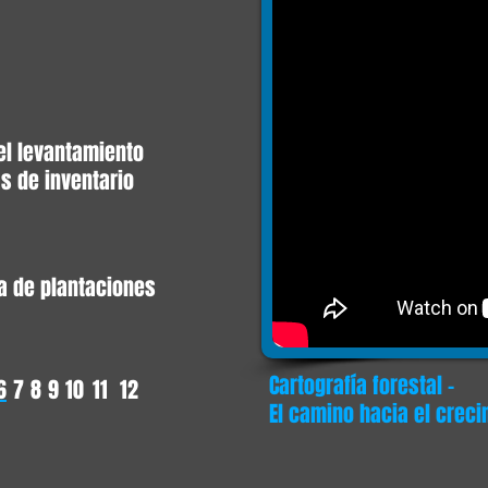
el levantamiento
s de inventario
ra de plantaciones
Cartografía forestal -
6
7
8
9
10
11
12
El camino hacia el crec