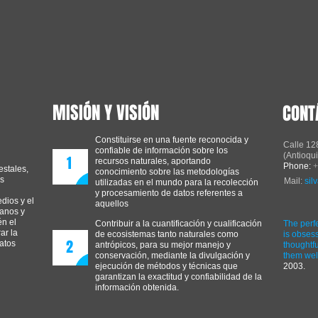
MISIÓN Y VISIÓN
CONT
Constituirse en una fuente reconocida y
Calle 12
confiable de información sobre los
(Antioqu
1
recursos naturales, aportando
Phone:
+
estales,
conocimiento sobre las metodologías
as
Mail:
sil
utilizadas en el mundo para la recolección
y procesamiento de datos referentes a
dios y el
aquellos
banos y
én el
Contribuir a la cuantificación y cualificación
The perfe
ar la
de ecosistemas tanto naturales como
is obses
2
datos
antrópicos, para su mejor manejo y
thoughtfu
conservación, mediante la divulgación y
them well
ejecución de métodos y técnicas que
2003.
garantizan la exactitud y confiabilidad de la
información obtenida.