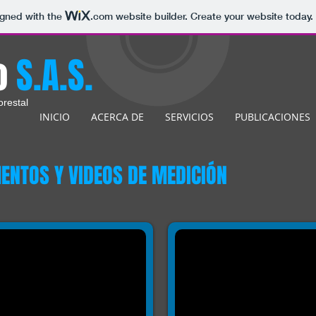
igned with the
.com
website builder. Create your website today.
o
S.A.S.
restal
INICIO
ACERCA DE
SERVICIOS
PUBLICACIONES
NTOS Y VIDEOS DE MEDICIÓN