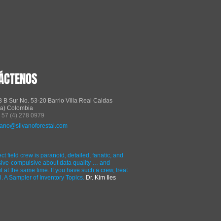
ÁCTENOS
8 B Sur No. 53-20 Barrio Villa Real Caldas
ia) Colombia
 57 (4) 278 0979
vano@silvanoforestal.com
ct field crew is paranoid, detailed, fanatic, and
sive-compulsive about data quality … and
l at the same time. If you have such a crew, treat
. A Sampler of Inventory Topics.
Dr. Kim Iles